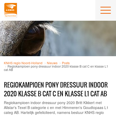
KNHS regio Noord-Holland
Nieuws
Posts
Regiokampioen pony dressuur indoor 2020 klasse B cat C en klasse L1
cat AB
REGIOKAMPIOEN PONY DRESSUUR INDOOR
2020 KLASSE B CAT C EN KLASSE L1 CAT AB
Regiokampioen indoor dressuur pony 2020 Britt Kikkert met
Allstar's Texel B categorie c en met Himmeren's Goudtopaas L1
categ AB. Hartelijk gefeliciteerd, namens bestuur KNHS regio