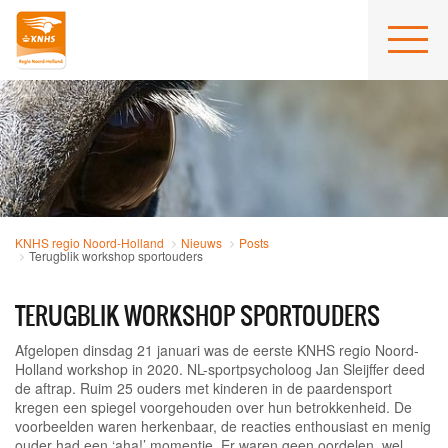
KNHS regio Noord-Holland
Nieuws
Posts
Terugblik workshop sportouders
TERUGBLIK WORKSHOP SPORTOUDERS
Afgelopen dinsdag 21 januari was de eerste KNHS regio Noord-
Holland workshop in 2020. NL-sportpsycholoog Jan Sleijffer deed
de aftrap. Ruim 25 ouders met kinderen in de paardensport
kregen een spiegel voorgehouden over hun betrokkenheid. De
voorbeelden waren herkenbaar, de reacties enthousiast en menig
ouder had een ‘aha!’ momentje. Er waren geen oordelen, wel