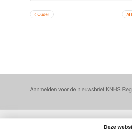
Ouder
Al
Aanmelden voor de nieuwsbrief KNHS Reg
KNHS Regio Noord Holland
Deze websi