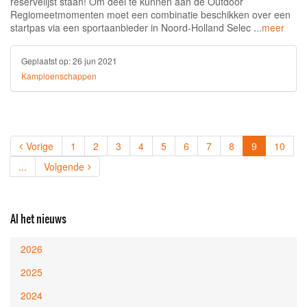
reservelijst staan! Om deel te kunnen aan de Outdoor
Regiomeetmomenten moet een combinatie beschikken over een
startpas via een sportaanbieder in Noord-Holland Selec ...
meer
Geplaatst op:
26 jun 2021
Kampioenschappen
(current)
Vorige
1
2
3
4
5
6
7
8
9
10
...
Volgende
Al het nieuws
2026
2025
2024