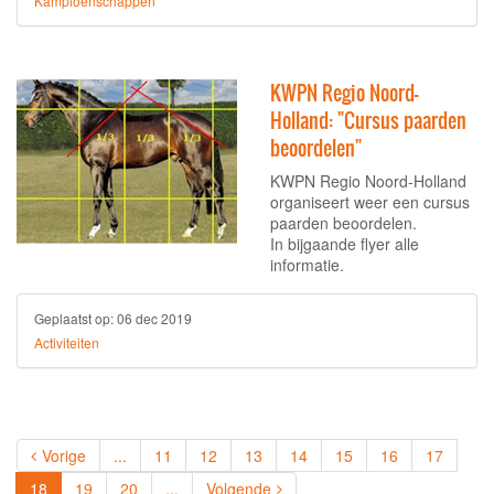
Kampioenschappen
KWPN Regio Noord-
Holland: "Cursus paarden
beoordelen"
KWPN Regio Noord-Holland
organiseert weer een cursus
paarden beoordelen.
In bijgaande flyer alle
informatie.
Geplaatst op:
06 dec 2019
Activiteiten
Vorige
...
11
12
13
14
15
16
17
(current)
18
19
20
...
Volgende