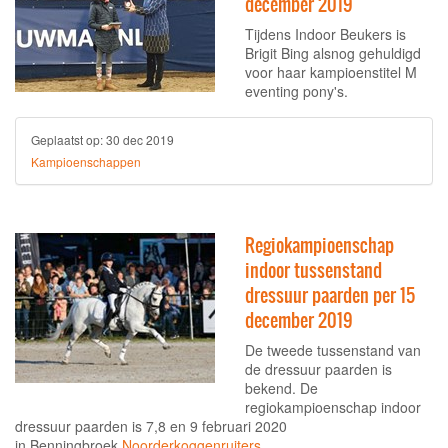
december 2019
Tijdens Indoor Beukers is
Brigit Bing alsnog gehuldigd
voor haar kampioenstitel M
eventing pony's.
Geplaatst op:
30 dec 2019
Kampioenschappen
Regiokampioenschap
indoor tussenstand
dressuur paarden per 15
december 2019
De tweede tussenstand van
de dressuur paarden is
bekend. De
regiokampioenschap indoor
dressuur paarden is 7,8 en 9 februari 2020
in
Benningbroek
Noorderkoggenruiters
.